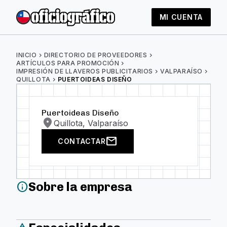
MI CUENTA
INICIO
chevron_right
DIRECTORIO DE PROVEEDORES
chevron_right
ARTÍCULOS PARA PROMOCIÓN
chevron_right
IMPRESIÓN DE LLAVEROS PUBLICITARIOS
chevron_right
VALPARAÍSO
chevron_right
QUILLOTA
chevron_right
PUERTOIDEAS DISEÑO
Puertoideas Diseño
location_on
Quillota, Valparaíso
mail
CONTACTAR
Sobre la empresa
info