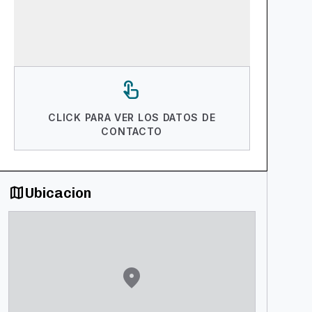
touch_app
CLICK PARA VER LOS DATOS DE
CONTACTO
map
Ubicacion
location_on