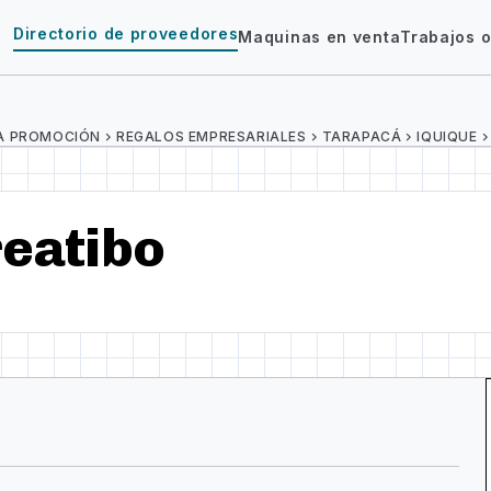
Directorio de proveedores
Maquinas en venta
Trabajos o
A PROMOCIÓN
chevron_right
REGALOS EMPRESARIALES
chevron_right
TARAPACÁ
chevron_right
IQUIQUE
chevron_rig
eatibo