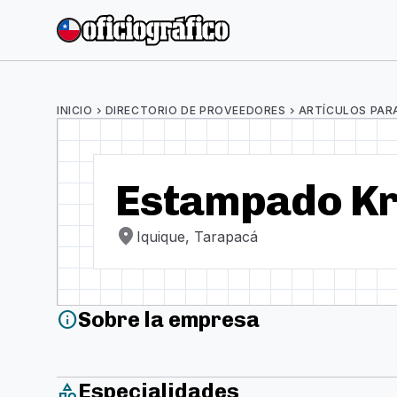
INICIO
chevron_right
DIRECTORIO DE PROVEEDORES
chevron_right
ARTÍCULOS PAR
Estampado Kr
location_on
Iquique, Tarapacá
Sobre la empresa
info
Especialidades
category