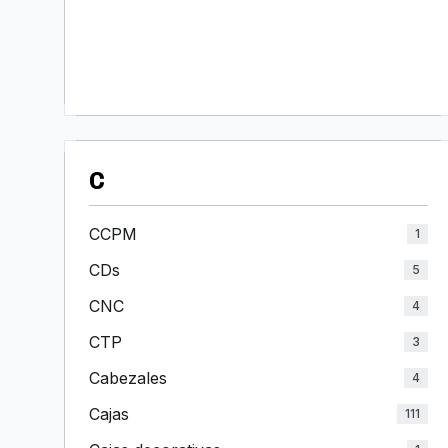
C
CCPM
1
CDs
5
CNC
4
CTP
3
Cabezales
4
Cajas
111