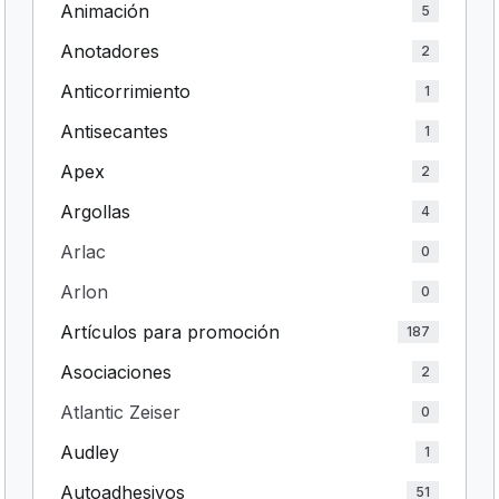
Animación
5
Anotadores
2
Anticorrimiento
1
Antisecantes
1
Apex
2
Argollas
4
Arlac
0
Arlon
0
Artículos para promoción
187
Asociaciones
2
Atlantic Zeiser
0
Audley
1
Autoadhesivos
51