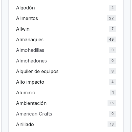
Algodón
4
Alimentos
22
Allwin
7
Almanaques
49
Almohadillas
0
Almohadones
0
Alquiler de equipos
8
Alto impacto
4
Aluminio
1
Ambientación
15
American Crafts
0
Anillado
13