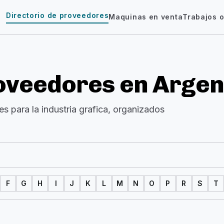
Directorio de proveedores
Maquinas en venta
Trabajos o
roveedores en Argen
s para la industria grafica, organizados
F
G
H
I
J
K
L
M
N
O
P
R
S
T