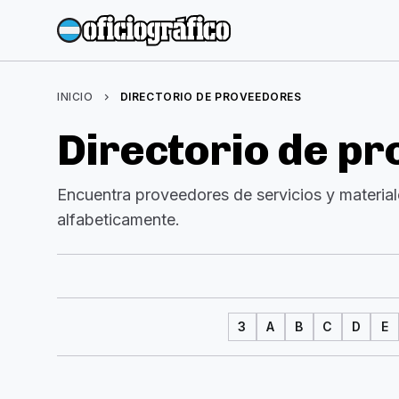
INICIO
chevron_right
DIRECTORIO DE PROVEEDORES
Directorio de p
Encuentra proveedores de servicios y materiale
alfabeticamente.
3
A
B
C
D
E