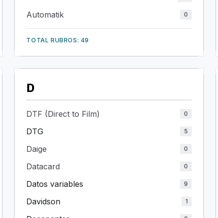
Automatik
0
TOTAL RUBROS: 49
D
DTF (Direct to Film)
0
DTG
5
Daige
0
Datacard
0
Datos variables
9
Davidson
1