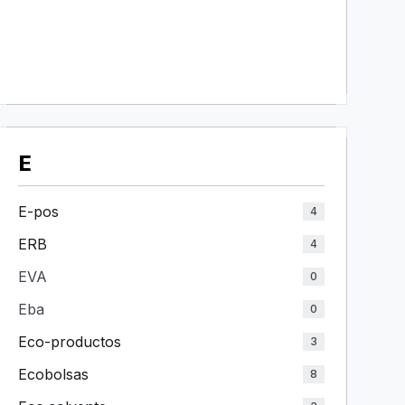
E
E-pos
4
ERB
4
EVA
0
Eba
0
Eco-productos
3
Ecobolsas
8