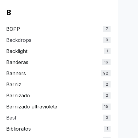
B
BOPP
7
Backdrops
0
Backlight
1
Banderas
16
Banners
92
Barniz
2
Barnizado
2
Barnizado ultravioleta
15
Basf
0
Biblioratos
1