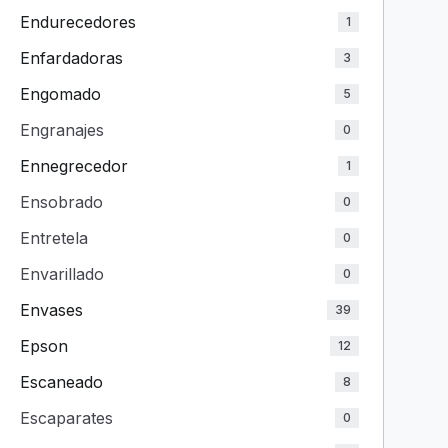
Endurecedores
1
Enfardadoras
3
Engomado
5
Engranajes
0
Ennegrecedor
1
Ensobrado
0
Entretela
0
Envarillado
0
Envases
39
Epson
12
Escaneado
8
Escaparates
0