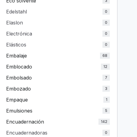
Eco solvente
3
Edelstahl
0
Elaslon
0
Electrónica
0
Elásticos
0
Embalaje
68
Emblocado
12
Embolsado
7
Embozado
3
Empaque
1
Emulsiones
5
Encuadernación
142
Encuadernadoras
0