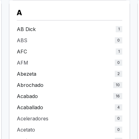
A
AB Dick
1
ABS
0
AFC
1
AFM
0
Abezeta
2
Abrochado
10
Acabado
16
Acaballado
4
Aceleradores
0
Acetato
0