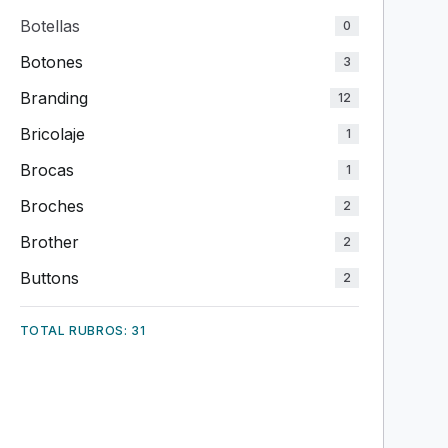
Botellas
0
Botones
3
Branding
12
Bricolaje
1
Brocas
1
Broches
2
Brother
2
Buttons
2
TOTAL RUBROS: 31