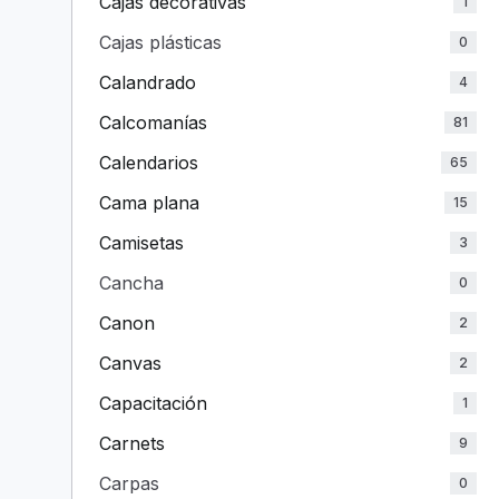
Cajas decorativas
1
Cajas plásticas
0
Calandrado
4
Calcomanías
81
Calendarios
65
Cama plana
15
Camisetas
3
Cancha
0
Canon
2
Canvas
2
Capacitación
1
Carnets
9
Carpas
0