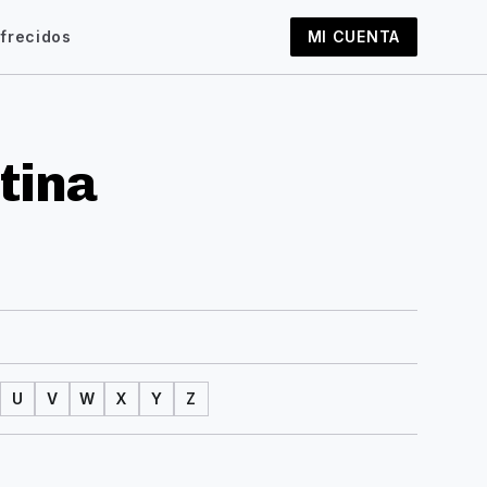
frecidos
MI CUENTA
tina
U
V
W
X
Y
Z