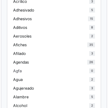
Acrílico
3
Adhesivado
5
Adhesivos
15
Aditivos
8
Aerosoles
2
Afiches
35
Afilado
3
Agendas
26
Agfa
0
Agua
2
Agujereado
3
Alambre
5
Alcohol
2