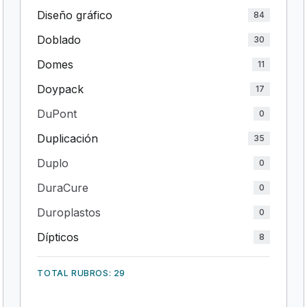
Diseño gráfico
84
Doblado
30
Domes
11
Doypack
17
DuPont
0
Duplicación
35
Duplo
0
DuraCure
0
Duroplastos
0
Dípticos
8
TOTAL RUBROS: 29