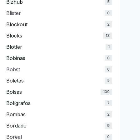
Bizhub
5
Blister
0
Blockout
2
Blocks
13
Blotter
1
Bobinas
8
Bobst
0
Boletas
5
Bolsas
109
Bolígrafos
7
Bombas
2
Bordado
9
Boreal
0