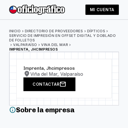
MI CUENTA
INICIO
chevron_right
DIRECTORIO DE PROVEEDORES
chevron_right
DÍPTICOS
chevron_right
SERVICIO DE IMPRESIÓN EN OFFSET DIGITAL Y DOBLADO
DE FOLLETOS
chevron_right
VALPARAÍSO
chevron_right
VINA DEL MAR
chevron_right
IMPRENTA, JHCIMPRESOS
Imprenta, Jhcimpresos
location_on
Viña del Mar, Valparaíso
mail
CONTACTAR
Sobre la empresa
info