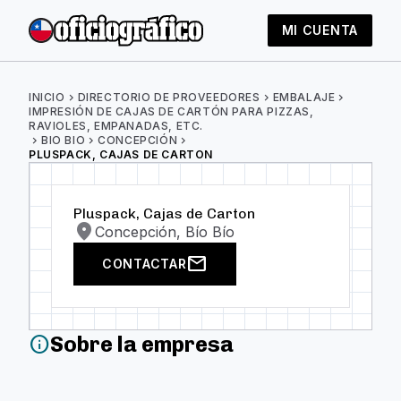
MI CUENTA
INICIO
chevron_right
DIRECTORIO DE PROVEEDORES
chevron_right
EMBALAJE
chevron_right
IMPRESIÓN DE CAJAS DE CARTÓN PARA PIZZAS,
RAVIOLES, EMPANADAS, ETC.
chevron_right
BIO BIO
chevron_right
CONCEPCIÓN
chevron_right
PLUSPACK, CAJAS DE CARTON
Pluspack, Cajas de Carton
location_on
Concepción, Bío Bío
mail
CONTACTAR
Sobre la empresa
info