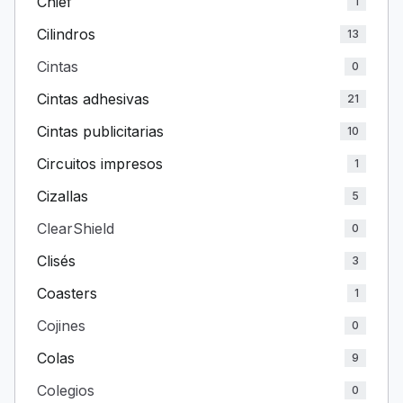
Chief
1
Cilindros
13
Cintas
0
Cintas adhesivas
21
Cintas publicitarias
10
Circuitos impresos
1
Cizallas
5
ClearShield
0
Clisés
3
Coasters
1
Cojines
0
Colas
9
Colegios
0