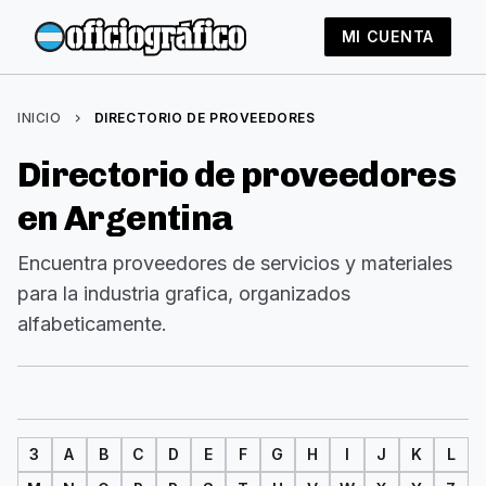
MI CUENTA
INICIO
chevron_right
DIRECTORIO DE PROVEEDORES
Directorio de proveedores
en Argentina
Encuentra proveedores de servicios y materiales
para la industria grafica, organizados
alfabeticamente.
3
A
B
C
D
E
F
G
H
I
J
K
L