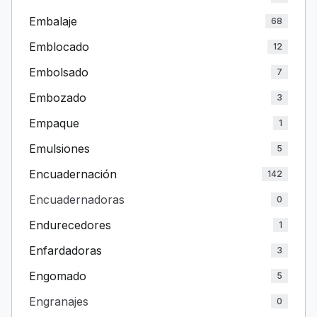
Embalaje
68
Emblocado
12
Embolsado
7
Embozado
3
Empaque
1
Emulsiones
5
Encuadernación
142
Encuadernadoras
0
Endurecedores
1
Enfardadoras
3
Engomado
5
Engranajes
0