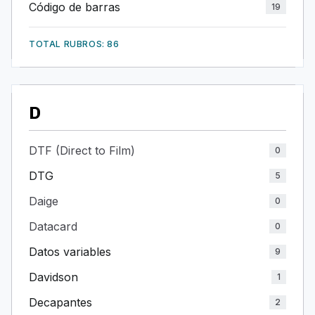
Código de barras
19
TOTAL RUBROS: 86
D
DTF (Direct to Film)
0
DTG
5
Daige
0
Datacard
0
Datos variables
9
Davidson
1
Decapantes
2