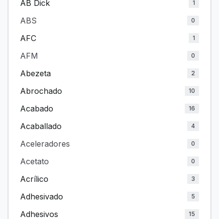
AB Dick
1
ABS
0
AFC
1
AFM
0
Abezeta
2
Abrochado
10
Acabado
16
Acaballado
4
Aceleradores
0
Acetato
0
Acrílico
3
Adhesivado
5
Adhesivos
15