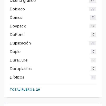
Diseño gráfico
84
Doblado
30
Domes
11
Doypack
17
DuPont
0
Duplicación
35
Duplo
0
DuraCure
0
Duroplastos
0
Dípticos
8
TOTAL RUBROS: 29