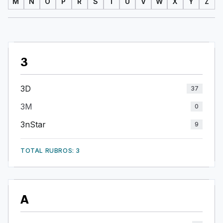
M
N
O
P
R
S
T
U
V
W
X
Y
Z
3
3D
37
3M
0
3nStar
9
TOTAL RUBROS: 3
A