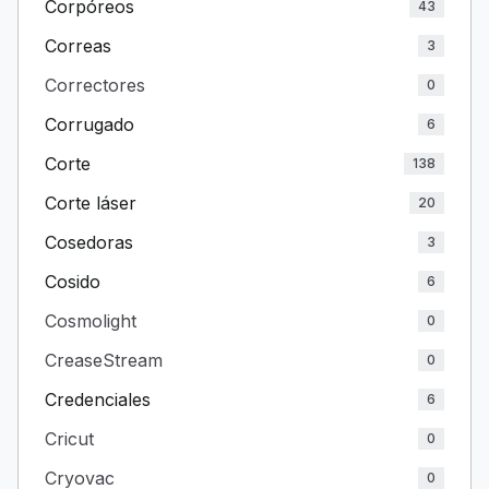
Corpóreos
43
Correas
3
Correctores
0
Corrugado
6
Corte
138
Corte láser
20
Cosedoras
3
Cosido
6
Cosmolight
0
CreaseStream
0
Credenciales
6
Cricut
0
Cryovac
0