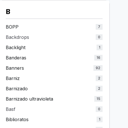
B
BOPP
7
Backdrops
0
Backlight
1
Banderas
16
Banners
92
Barniz
2
Barnizado
2
Barnizado ultravioleta
15
Basf
0
Biblioratos
1