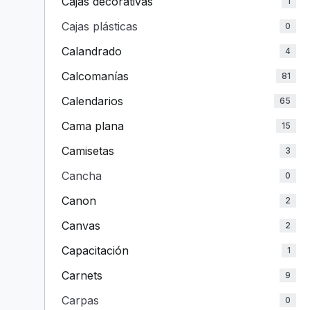
Cajas decorativas
1
Cajas plásticas
0
Calandrado
4
Calcomanías
81
Calendarios
65
Cama plana
15
Camisetas
3
Cancha
0
Canon
2
Canvas
2
Capacitación
1
Carnets
9
Carpas
0