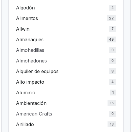
Algodón
4
Alimentos
22
Allwin
7
Almanaques
49
Almohadillas
0
Almohadones
0
Alquiler de equipos
8
Alto impacto
4
Aluminio
1
Ambientación
15
American Crafts
0
Anillado
13