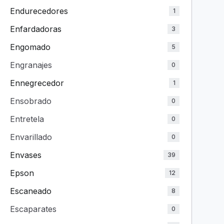
Endurecedores
1
Enfardadoras
3
Engomado
5
Engranajes
0
Ennegrecedor
1
Ensobrado
0
Entretela
0
Envarillado
0
Envases
39
Epson
12
Escaneado
8
Escaparates
0