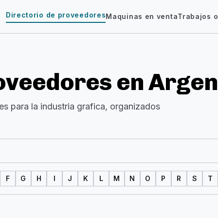
Directorio de proveedores
Maquinas en venta
Trabajos o
roveedores en Argen
s para la industria grafica, organizados
F
G
H
I
J
K
L
M
N
O
P
R
S
T