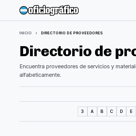
INICIO
chevron_right
DIRECTORIO DE PROVEEDORES
Directorio de p
Encuentra proveedores de servicios y materiale
alfabeticamente.
3
A
B
C
D
E