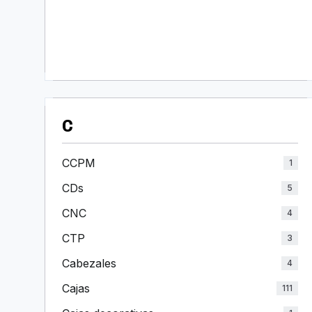
C
CCPM
1
CDs
5
CNC
4
CTP
3
Cabezales
4
Cajas
111