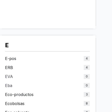
E
E-pos
4
ERB
4
EVA
0
Eba
0
Eco-productos
3
Ecobolsas
8