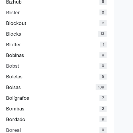
Bizhub
5
Blister
0
Blockout
2
Blocks
13
Blotter
1
Bobinas
8
Bobst
0
Boletas
5
Bolsas
109
Bolígrafos
7
Bombas
2
Bordado
9
Boreal
0