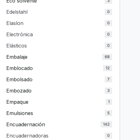
Eco solvente
3
Edelstahl
0
Elaslon
0
Electrónica
0
Elásticos
0
Embalaje
68
Emblocado
12
Embolsado
7
Embozado
3
Empaque
1
Emulsiones
5
Encuadernación
142
Encuadernadoras
0