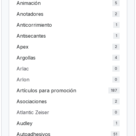
Animación
5
Anotadores
2
Anticorrimiento
1
Antisecantes
1
Apex
2
Argollas
4
Arlac
0
Arlon
0
Artículos para promoción
187
Asociaciones
2
Atlantic Zeiser
0
Audley
1
Autoadhesivos
51