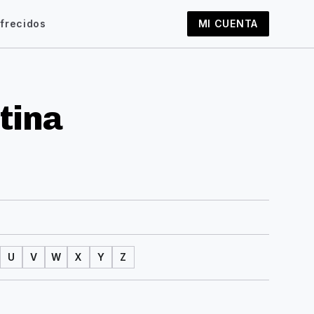
frecidos
MI CUENTA
tina
U
V
W
X
Y
Z