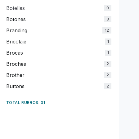
Botellas
0
Botones
3
Branding
12
Bricolaje
1
Brocas
1
Broches
2
Brother
2
Buttons
2
TOTAL RUBROS: 31