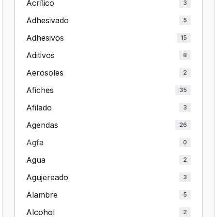
Acrílico
3
Adhesivado
5
Adhesivos
15
Aditivos
8
Aerosoles
2
Afiches
35
Afilado
3
Agendas
26
Agfa
0
Agua
2
Agujereado
3
Alambre
5
Alcohol
2