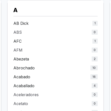
A
AB Dick
1
ABS
0
AFC
1
AFM
0
Abezeta
2
Abrochado
10
Acabado
16
Acaballado
4
Aceleradores
0
Acetato
0