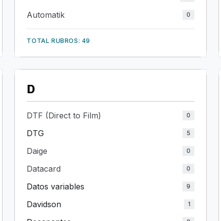
Automatik
0
TOTAL RUBROS: 49
D
DTF (Direct to Film)
0
DTG
5
Daige
0
Datacard
0
Datos variables
9
Davidson
1