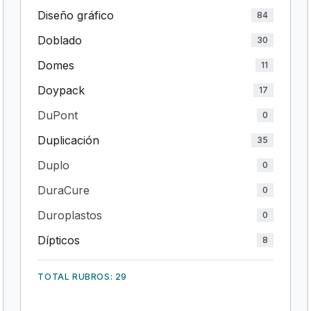
Diseño gráfico
84
Doblado
30
Domes
11
Doypack
17
DuPont
0
Duplicación
35
Duplo
0
DuraCure
0
Duroplastos
0
Dípticos
8
TOTAL RUBROS: 29