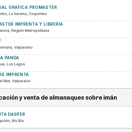
RIAL GRAFICA PROMASTER
mbo, La Serena, Coquimbo
STER IMPRENTA Y LIBRERIA
encia, Región Metropolitana
F
Alemana, Valparaíso
CA PANDA
hue, Los Lagos
OS IMPRENTA
el Mar, Valparaíso
cación y venta de almanaques sobre imán
NTA DASPER
ción, Bío Bío