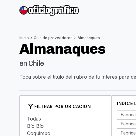
chevron_right
chevron_right
Inicio
Guia de proveedores
Almanaques
Almanaques
en Chile
Toca sobre el titulo del rubro de tu interes para d
INDICE
filter_alt
FILTRAR POR UBICACION
Fabrica
Todas
Fabrica
Bío Bío
Coquimbo
Fabrica