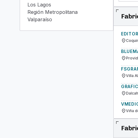
Los Lagos
Región Metropolitana
Fabri
Valparaíso
EDITO
location_on
Coqui
BLUEMA
location_on
Provid
FSGRA
location_on
Villa 
GRAFI
location_on
Dalca
VMEDI
location_on
Viña d
Fabri