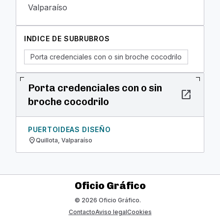
Valparaíso
INDICE DE SUBRUBROS
Porta credenciales con o sin broche cocodrilo
Porta credenciales con o sin
open_in_new
broche cocodrilo
PUERTOIDEAS DISEÑO
location_on
Quillota, Valparaíso
Oficio Gráfico
© 2026 Oficio Gráfico.
Contacto
Aviso legal
Cookies