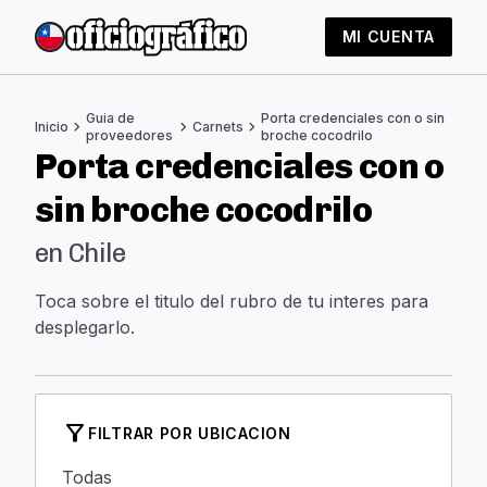
MI CUENTA
Guia de
Porta credenciales con o sin
chevron_right
chevron_right
chevron_right
Inicio
Carnets
proveedores
broche cocodrilo
Porta credenciales con o
sin broche cocodrilo
en Chile
Toca sobre el titulo del rubro de tu interes para
desplegarlo.
filter_alt
FILTRAR POR UBICACION
Todas