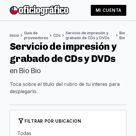
MI CUENTA
Guia de
Servicio de impresión y
Bio
chevron_right
chevron_right
chevron_right
chevron_right
Inicio
CDs
proveedores
grabado de CDs y DVDs
Bio
Servicio de impresión y
grabado de CDs y DVDs
en Bio Bio
Toca sobre el titulo del rubro de tu interes para
desplegarlo.
filter_alt
FILTRAR POR UBICACION
Todas