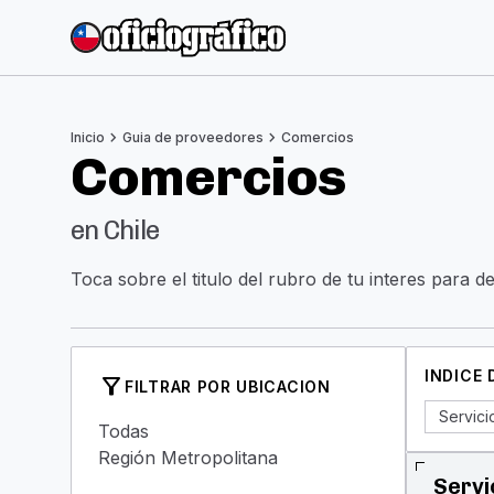
chevron_right
chevron_right
Inicio
Guia de proveedores
Comercios
Comercios
en Chile
Toca sobre el titulo del rubro de tu interes para d
INDICE
filter_alt
FILTRAR POR UBICACION
Servici
Todas
Región Metropolitana
Servi