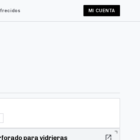
frecidos
MI CUENTA
open_in_new
erforado para vidrieras