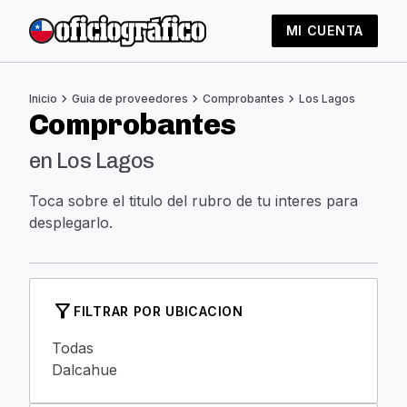
MI CUENTA
chevron_right
chevron_right
chevron_right
Inicio
Guia de proveedores
Comprobantes
Los Lagos
Comprobantes
en Los Lagos
Toca sobre el titulo del rubro de tu interes para
desplegarlo.
filter_alt
FILTRAR POR UBICACION
Todas
Dalcahue