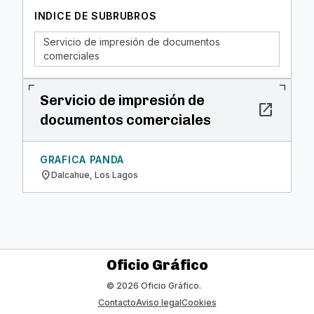
INDICE DE SUBRUBROS
Servicio de impresión de documentos
comerciales
Servicio de impresión de
open_in_new
documentos comerciales
GRAFICA PANDA
location_on
Dalcahue, Los Lagos
Oficio Gráfico
© 2026 Oficio Gráfico.
Contacto
Aviso legal
Cookies