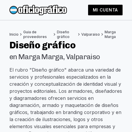
MI CUENTA
Guia de
Diseño
Marga
chevron_right
chevron_right
chevron_right
chevron_right
Inicio
Valparaiso
proveedores
gráfico
Marga
Diseño gráfico
en Marga Marga, Valparaiso
El rubro "Diseño gráfico" abarca una variedad de
servicios y profesionales especializados en la
creación y conceptualización de identidad visual y
proyectos editoriales. Los armadores, diseñadores
y diagramadores ofrecen servicios en
diagramación, armado y maquetación de diseños
gráficos, trabajando en branding corporativo y en
la creación de ilustraciones, logos y otros
elementos visuales esenciales para empresas y