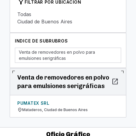
filter_alt
FILTRAR POR UBICACION
Todas
Ciudad de Buenos Aires
INDICE DE SUBRUBROS
Venta de removedores en polvo para
emulsiones serigráficas
Venta de removedores en polvo
open_in_new
para emulsiones serigráficas
PUMATEX SRL
location_on
Mataderos, Ciudad de Buenos Aires
Oficio Gráfico