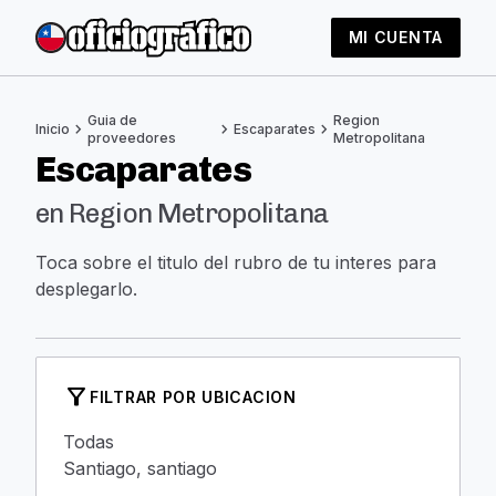
MI CUENTA
Guia de
Region
chevron_right
chevron_right
chevron_right
Inicio
Escaparates
proveedores
Metropolitana
Escaparates
en Region Metropolitana
Toca sobre el titulo del rubro de tu interes para
desplegarlo.
filter_alt
FILTRAR POR UBICACION
Todas
Santiago, santiago