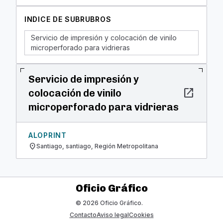
INDICE DE SUBRUBROS
Servicio de impresión y colocación de vinilo
microperforado para vidrieras
Servicio de impresión y
open_in_new
colocación de vinilo
microperforado para vidrieras
ALOPRINT
location_on
Santiago, santiago, Región Metropolitana
Oficio Gráfico
© 2026 Oficio Gráfico.
Contacto
Aviso legal
Cookies