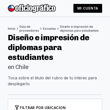
MI CUENTA
Guia de
Diseño e impresión de
chevron_right
chevron_right
chevron_right
Inicio
Escuelas
proveedores
diplomas para estudiantes
Diseño e impresión de
diplomas para
estudiantes
en Chile
Toca sobre el titulo del rubro de tu interes para
desplegarlo.
filter_alt
FILTRAR POR UBICACION