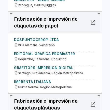
location_on
Rancagua, O&#39;Higgins
Fabricación e impresión de
open_in_new
etiquetas de papel
DOSPUNTOCERO® LTDA
location_on
Villa Alemana, Valparaíso
EDITORIAL GRAFICA PROMASTER
location_on
Coquimbo, La Serena, Coquimbo
GRAFITOPS IMPRESION DIGITAL
location_on
Santiago, Providencia, Región Metropolitana
IMPRENTA ITALIANA
location_on
Quinta Normal, Región Metropolitana
Fabricación e impresión de
open_in_new
etiquetas plásticas