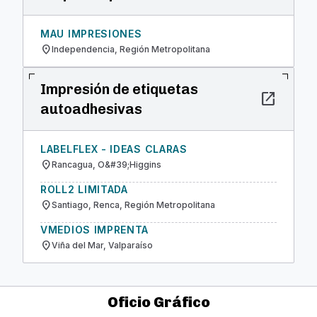
MAU IMPRESIONES
location_on
Independencia, Región Metropolitana
Impresión de etiquetas
open_in_new
autoadhesivas
LABELFLEX - IDEAS CLARAS
location_on
Rancagua, O&#39;Higgins
ROLL2 LIMITADA
location_on
Santiago, Renca, Región Metropolitana
VMEDIOS IMPRENTA
location_on
Viña del Mar, Valparaíso
Oficio Gráfico