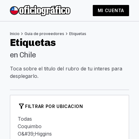
MI CUENTA
chevron_right
chevron_right
Inicio
Guia de proveedores
Etiquetas
Etiquetas
en Chile
Toca sobre el titulo del rubro de tu interes para
desplegarlo.
filter_alt
FILTRAR POR UBICACION
Todas
Coquimbo
O&#39;Higgins