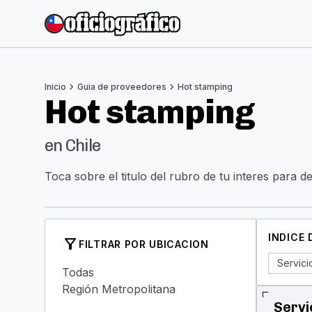
chevron_right
chevron_right
Inicio
Guia de proveedores
Hot stamping
Hot stamping
en Chile
Toca sobre el titulo del rubro de tu interes para d
INDICE
filter_alt
FILTRAR POR UBICACION
Servici
Todas
Región Metropolitana
Servi