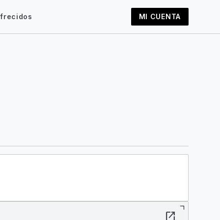
frecidos
MI CUENTA
open_in_new