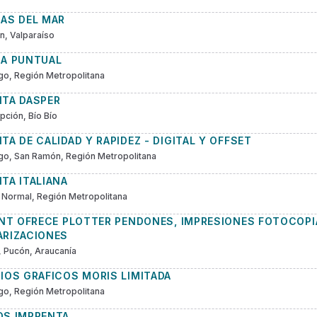
CAS DEL MAR
, Valparaíso
CA PUNTUAL
go, Región Metropolitana
NTA DASPER
ción, Bío Bío
TA DE CALIDAD Y RAPIDEZ - DIGITAL Y OFFSET
go, San Ramón, Región Metropolitana
TA ITALIANA
 Normal, Región Metropolitana
INT OFRECE PLOTTER PENDONES, IMPRESIONES FOTOCOPI
ARIZACIONES
 Pucón, Araucanía
IOS GRAFICOS MORIS LIMITADA
go, Región Metropolitana
OS IMPRENTA