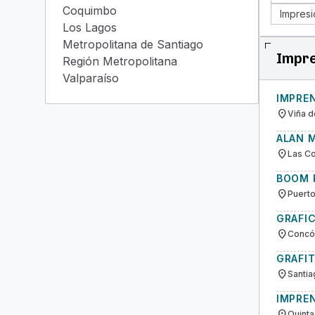
Coquimbo
Impresi
Los Lagos
Metropolitana de Santiago
Impre
Región Metropolitana
Valparaíso
IMPRE
location_on
Viña d
ALAN 
location_on
Las Co
BOOM 
location_on
Puerto
GRAFI
location_on
Concón
GRAFIT
location_on
Santia
IMPREN
location_on
Quinta