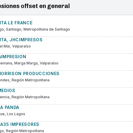
siones offset en general
TA LE FRANCE
go, Santiago, Metropolitana de Santiago
NTA, JHCIMPRESOS
el Mar, Valparaíso
AIMPRESION
Alemana, Marga Marga, Valparaíso
MORRISON PRODUCCIONES
ndes, Región Metropolitana
MEDIOS
encia, Región Metropolitana
CA PANDA
hue, Los Lagos
CA35 IMPRESORES
go, Región Metropolitana