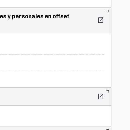
es y personales en offset
open_in_new
open_in_new