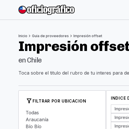
chevron_right
chevron_right
Inicio
Guia de proveedores
Impresión offset
Impresión offse
en Chile
Toca sobre el titulo del rubro de tu interes para d
INDICE
filter_alt
FILTRAR POR UBICACION
Impresi
Todas
Impresi
Araucanía
Bío Bío
Impresi