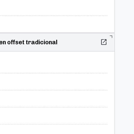
open_in_new
en offset tradicional