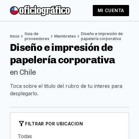
MI CUENTA
Guia de
Diseño e impresión de
chevron_right
chevron_right
chevron_right
Inicio
Membretes
proveedores
papelería corporativa
Diseño e impresión de
papelería corporativa
en Chile
Toca sobre el titulo del rubro de tu interes para
desplegarlo.
filter_alt
FILTRAR POR UBICACION
Todas