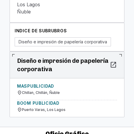
Los Lagos
Ñuble
INDICE DE SUBRUBROS
Diseño e impresión de papelería corporativa
Diseño e impresión de papelería
open_in_new
corporativa
MASPUBLICIDAD
location_on
Chillan, Chillán, Ñuble
BOOM PUBLICIDAD
location_on
Puerto Varas, Los Lagos
Oficio Gráfico