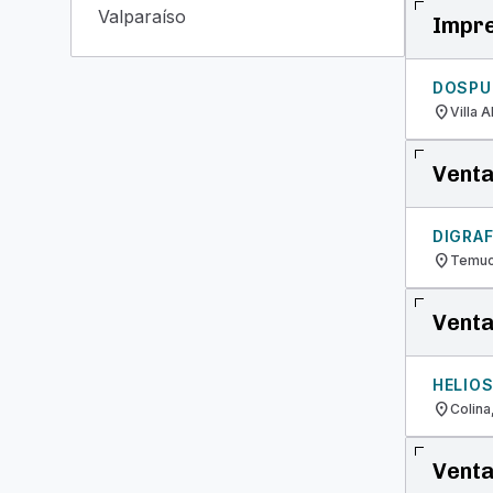
Valparaíso
Impre
DOSPU
location_on
Villa 
Venta
DIGRA
location_on
Temuc
Venta
HELIOS
location_on
Colina
Venta