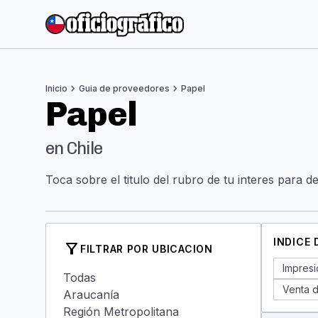
chevron_right
chevron_right
Inicio
Guia de proveedores
Papel
Papel
en Chile
Toca sobre el titulo del rubro de tu interes para d
INDICE
filter_alt
FILTRAR POR UBICACION
Impresi
Todas
Venta d
Araucanía
Región Metropolitana