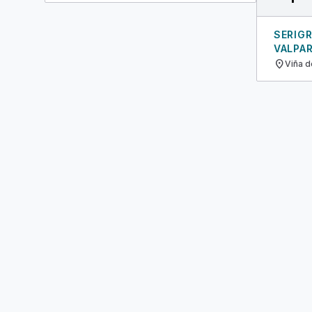
SERIGR
VALPAR
location_on
Viña d