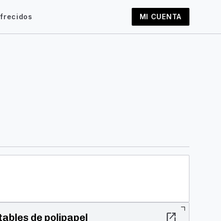
frecidos
MI CUENTA
open_in_new
tables de polipapel