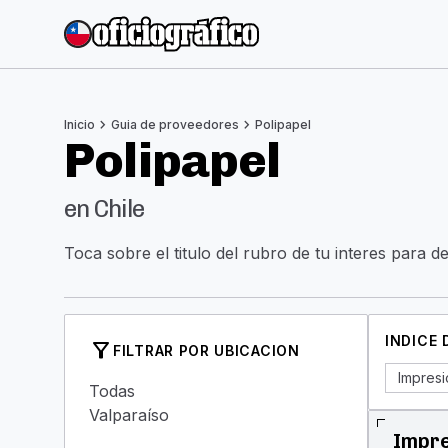
chevron_right
chevron_right
Inicio
Guia de proveedores
Polipapel
Polipapel
en Chile
Toca sobre el titulo del rubro de tu interes para d
INDICE
filter_alt
FILTRAR POR UBICACION
Impresi
Todas
Valparaíso
Impre