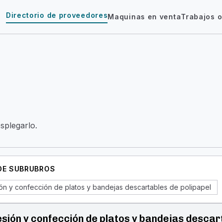
Directorio de proveedores
Maquinas en venta
Trabajos o
esplegarlo.
 DE SUBRUBROS
ón y confección de platos y bandejas descartables de polipapel
sión y confección de platos y bandejas descar