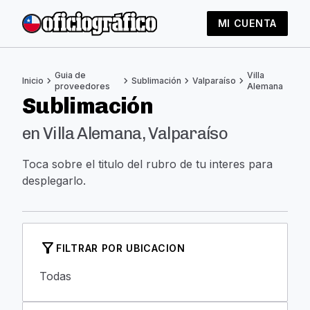
MI CUENTA
Guia de
Villa
chevron_right
chevron_right
chevron_right
chevron_right
Inicio
Sublimación
Valparaíso
proveedores
Alemana
Sublimación
en Villa Alemana, Valparaíso
Toca sobre el titulo del rubro de tu interes para
desplegarlo.
filter_alt
FILTRAR POR UBICACION
Todas