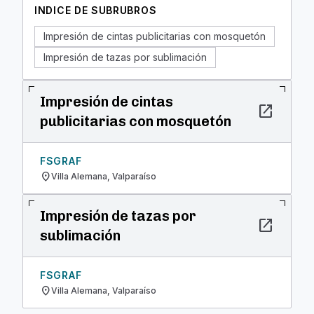
INDICE DE SUBRUBROS
Impresión de cintas publicitarias con mosquetón
Impresión de tazas por sublimación
Impresión de cintas
open_in_new
publicitarias con mosquetón
FSGRAF
location_on
Villa Alemana, Valparaíso
Impresión de tazas por
open_in_new
sublimación
FSGRAF
location_on
Villa Alemana, Valparaíso